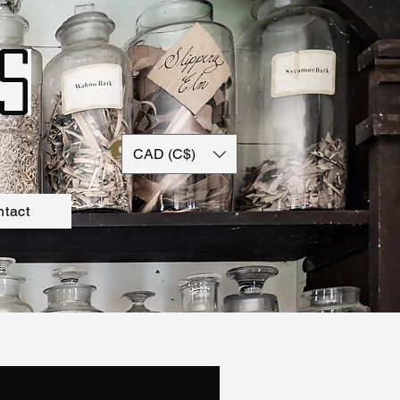
s
登入
CAD (C$)
tact